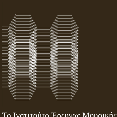
Το Ινστιτούτο Έρευνας Μουσική