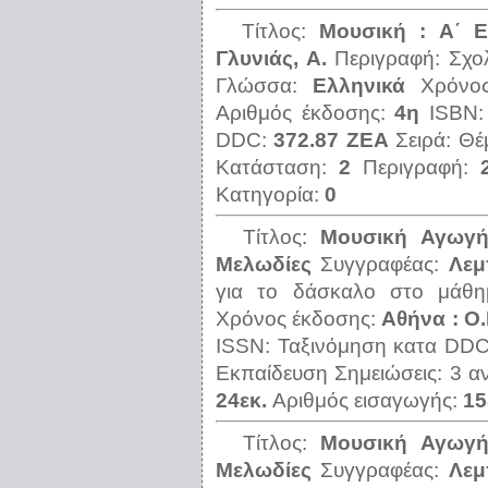
Τίτλος:
Μουσική : Α΄ Ε
Γλυνιάς, Α.
Περιγραφή:
Σχο
Γλώσσα:
Ελληνικά
Χρόνο
Αριθμός έκδοσης:
4η
ISBN
DDC:
372.87 ΖΕΑ
Σειρά:
Θέ
Κατάσταση:
2
Περιγραφή:
Κατηγορία:
0
Τίτλος:
Μουσική Αγωγή 
Μελωδίες
Συγγραφέας:
Λεμ
για το δάσκαλο στο μάθη
Χρόνος έκδοσης:
Αθήνα : Ο.
ISSN:
Ταξινόμηση κατα DD
Εκπαίδευση
Σημειώσεις:
3 α
24εκ.
Αριθμός εισαγωγής:
15
Τίτλος:
Μουσική Αγωγή 
Μελωδίες
Συγγραφέας:
Λεμ