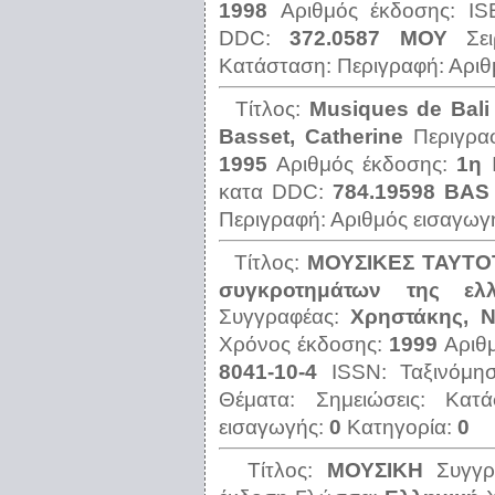
1998
Αριθμός έκδοσης:
I
DDC:
372.0587 ΜΟΥ
Σε
Κατάσταση:
Περιγραφή:
Αριθ
Τίτλος:
Μusiques de Bali a
Basset, Catherine
Περιγρ
1995
Αριθμός έκδοσης:
1η
κατα DDC:
784.19598 ΒΑS
Περιγραφή:
Αριθμός εισαγωγ
Τίτλος:
ΜΟΥΣΙΚΕΣ ΤΑΥΤΟΤ
συγκροτημάτων της ελ
Συγγραφέας:
Χρηστάκης, Ν
Χρόνος έκδοσης:
1999
Αριθ
8041-10-4
ISSN:
Ταξινόμ
Θέματα:
Σημειώσεις:
Κατ
εισαγωγής:
0
Κατηγορία:
0
Τίτλος:
ΜΟΥΣΙΚΗ
Συγγ