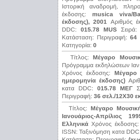
Ιστορική αναδρομή, πληρο
έκδοσης:
musica viva/B
έκδοσης), 2001
Αριθμός 
DDC:
015.78 MUS
Σειρά
Κατάσταση:
Περιγραφή:
64 
Κατηγορία:
0
Τίτλος:
Μέγαρο Μουσι
Πρόγραμμα εκδηλώσεων Ιαν.
Χρόνος έκδοσης:
Μέγαρο 
ημερομηνία έκδοσης)
Αρι
κατα DDC:
015.78 ΜΕΓ
Σ
Περιγραφή:
36 σελ./12Χ30 εκ
Τίτλος:
Μέγαρο Μουσικ
Ιανουάριος-Απρίλιος 199
Ελληνικά
Χρόνος έκδοσης
ISSN:
Ταξινόμηση κατα DDC
Κατάσταση:
Περιγραφή:
(χω