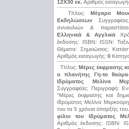
12Χ30 εκ.
Αριθμός εισαγωγή
Τίτλος:
Μέγαρο Μου
Εκδηλώσεων
Συγγραφέα
συναυλιών & παραστάσε
Ελληνικά & Αγγλικά
Χρ
έκδοσης:
ISBN:
ISSN:
Ταξ
Θέματα:
Σημειώσεις:
Κατάσ
Αριθμός εισαγωγής:
0
Κατηγ
Τίτλος:
Μέρες έκφρασης κα
ο πλανήτης Γη-το θαύμα
Ιδρύματος Μελίνα Μερ
Συγγραφέας:
Περιγραφή:
Εν
"Μέρες έκφρασης και δημιο
Ιδρύματος Μελίνα Μερκούρη
του τα 5 χρόνια ύπαρξής του
φίλοι του Ιδρύματος Με
Αριθμός έκδοσης:
ISBN:
I