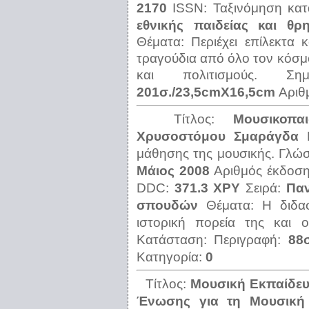
2170
ISSN:
Ταξινόμηση κα
εθνικής παιδείας και θρ
Θέματα:
Περιέχει επίλεκτα 
τραγούδια από όλο τον κόσμο
και πολιτισμούς.
Ση
201σ./23,5cmX16,5cm
Αριθ
Τίτλος:
Μουσικοπα
Χρυσοστόμου Σμαράγδα
μάθησης της μουσικής.
Γλώ
Μάιος 2008
Αριθμός έκδοσ
DDC:
371.3 ΧΡΥ
Σειρά:
Παν
σπουδών
Θέματα:
Η διδα
ιστορική πορεία της και ο
Κατάσταση:
Περιγραφή:
88
Κατηγορία:
0
Τίτλος:
Μουσική Εκπαίδευ
Ένωσης για τη Μουσική