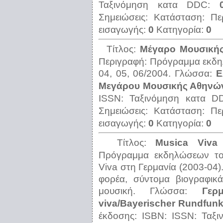
Ταξινόμηση κατα DDC:
Σημειώσεις:
Κατάσταση:
Πε
εισαγωγής:
0
Κατηγορία:
0
Τίτλος:
Μέγαρο Μουσικής
Περιγραφή:
Πρόγραμμα εκδη
04, 05, 06/2004.
Γλώσσα:
Ε
Μεγάρου Μουσικής Αθηνών,
ISSN:
Ταξινόμηση κατα 
Σημειώσεις:
Κατάσταση:
Πε
εισαγωγής:
0
Κατηγορία:
0
Τίτλος:
Μusica Viva 
Πρόγραμμα εκδηλώσεων του
Viva στη Γερμανία (2003-04)
φορέα, σύντομα βιογραφικ
μουσική.
Γλώσσα:
Γερμ
viva/Bayerischer Rundfunk
έκδοσης:
ISBN:
ISSN:
Ταξ