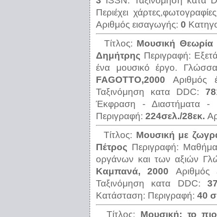
3
ISSN:
Ταξινόμηση κατα
Περιέχει χάρτες,φωτογραφίες
Αριθμός εισαγωγής:
0
Κατηγ
Τίτλος:
Μουσική Θεωρία 
Δημήτρης
Περιγραφή:
Εξετά
ένα μουσικό έργο.
Γλώσσ
FAGOTTO,2000
Αριθμός 
Ταξινόμηση κατα DDC:
78
Έκφραση - Διαστήματα - Κ
Περιγραφή:
224σελ./28εκ.
Αρ
Τίτλος:
Μουσική με ζωγρ
Πέτρος
Περιγραφή:
Μαθήμα
οργάνων και των αξιών
Γλ
Καμπανά, 2000
Αριθμός
Ταξινόμηση κατα DDC:
3
Κατάσταση:
Περιγραφή:
40 σ
Τίτλος:
Μουσική: το πιο