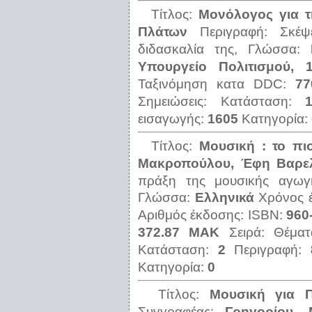
Τίτλος:
Μονόλογος για 
Πλάτων
Περιγραφή:
Σκέψ
διδασκαλία της,
Γλώσσα:
Υπουργείο Πολιτισμού, 
Ταξινόμηση κατα DDC:
77
Σημειώσεις:
Κατάσταση:
εισαγωγής:
1605
Κατηγορία:
Τίτλος:
Μουσική : το πι
Μακροπούλου, Έφη Βαρελ
πράξη της μουσικής αγωγή
Γλώσσα:
Ελληνικά
Χρόνος 
Αριθμός έκδοσης:
ISBN:
960
372.87 ΜΑΚ
Σειρά:
Θέμα
Κατάσταση:
2
Περιγραφή:
Κατηγορία:
0
Τίτλος:
Μουσική για Π
Συγγραφέας:
Γρηγορίου, 