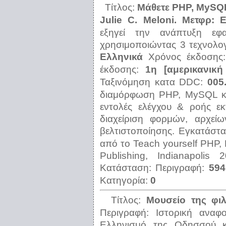
Τίτλος:
Μάθετε ΡΗΡ, MySQL
Julie C. Meloni. Μετφρ: 
εξηγεί την ανάπτυξη εφ
χρησιμοποιώντας 3 τεχνολο
Ελληνικά
Χρόνος έκδοσης
έκδοσης:
1η [αμερικανική
Ταξινόμηση κατα DDC:
005
διαμόρφωση ΡΗΡ, MySQL κ
εντολές ελέγχου & ροής εκ
διαχείριση φορμών, αρχεί
βελτιστοποίησης. Εγκατάσ
από το Teach yourself PHP,
Publishing, Indianapolis
Κατάσταση:
Περιγραφή:
594
Κατηγορία:
0
Τίτλος:
Μουσείο της φιλ
Περιγραφή:
Ιστορική αναφ
Ελληνισμό της Οδησσού κα