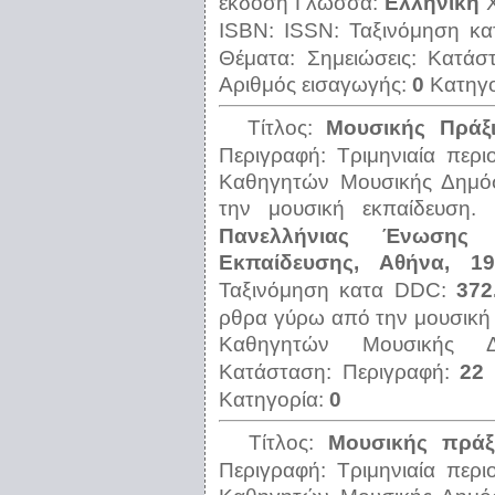
έκδοση
Γλώσσα:
Ελληνική
ISBN:
ISSN:
Ταξινόμηση κ
Θέματα:
Σημειώσεις:
Κατάσ
Αριθμός εισαγωγής:
0
Κατηγ
Τίτλος:
Μουσικής Πράξις
Περιγραφή:
Τριμηνιαία περ
Καθηγητών Μουσικής Δημό
την μουσική εκπαίδευση.
Πανελλήνιας Ένωσης 
Εκπαίδευσης, Αθήνα, 19
Ταξινόμηση κατα DDC:
372
ρθρα γύρω από την μουσική
Καθηγητών Μουσικής Δη
Κατάσταση:
Περιγραφή:
22 
Κατηγορία:
0
Τίτλος:
Μουσικής πράξι
Περιγραφή:
Τριμηνιαία περ