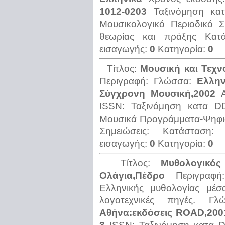
1012-0203
Ταξινόμηση κ
Μουσικολογικό Περιοδικό
Σ
θεωρίας και πράξης
Κατ
εισαγωγής:
0
Κατηγορία:
0
Τίτλος:
Μουσική και Τεχν
Περιγραφή:
Γλώσσα:
Ελλην
Σύγχρονη Μουσική,2002
ISSN:
Ταξινόμηση κατα 
Μουσικά Προγράμματα-Ψηφια
Σημειώσεις:
Κατάσταση
εισαγωγής:
0
Κατηγορία:
0
Τίτλος:
Μυθολογικό
Ολάγια,Πέδρο
Περιγραφ
Ελληνικής μυθολογίας μέσ
λογοτεχνικές πηγές.
Γλ
Αθήνα:εκδόσεις ROAD,200