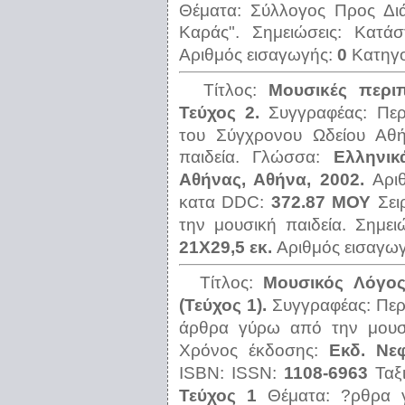
Θέματα:
Σύλλογος Προς Διά
Καράς".
Σημειώσεις:
Κατά
Αριθμός εισαγωγής:
0
Κατηγ
Τίτλος:
Μουσικές περι
Τεύχος 2.
Συγγραφέας:
Πε
του Σύγχρονου Ωδείου Αθ
παιδεία.
Γλώσσα:
Ελληνικ
Αθήνας, Αθήνα, 2002.
Αρι
κατα DDC:
372.87 ΜΟΥ
Σει
την μουσική παιδεία.
Σημει
21Χ29,5 εκ.
Αριθμός εισαγω
Τίτλος:
Μουσικός Λόγος
(Τεύχος 1).
Συγγραφέας:
Περ
άρθρα γύρω από την μουσι
Χρόνος έκδοσης:
Εκδ. Νεφ
ISBN:
ISSN:
1108-6963
Ταξ
Τεύχος 1
Θέματα:
?ρθρα 