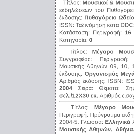
Τίτλος:
Μουσικοί & Μουσι
εκδηλώσεων του Πυθαγόρει
έκδοσης:
Πυθαγόρειο Ωδείο
ISSN:
Ταξινόμηση κατα DDC
Κατάσταση:
Περιγραφή:
16 
Κατηγορία:
0
Τίτλος:
Μέγαρο Μουσι
Συγγραφέας:
Περιγραφή
Μουσικής Αθηνών 09, 10, 1
έκδοσης:
Οργανισμός Μεγά
Αριθμός έκδοσης:
ISBN:
IS
2004
Σειρά:
Θέματα:
Ση
σελ./12Χ30 εκ.
Αριθμός εισ
Τίτλος:
Μέγαρο Μου
Περιγραφή:
Πρόγραμμα εκδη
2004-5.
Γλώσσα:
Ελληνικά
Μουσικής Αθηνών, Αθήνα,