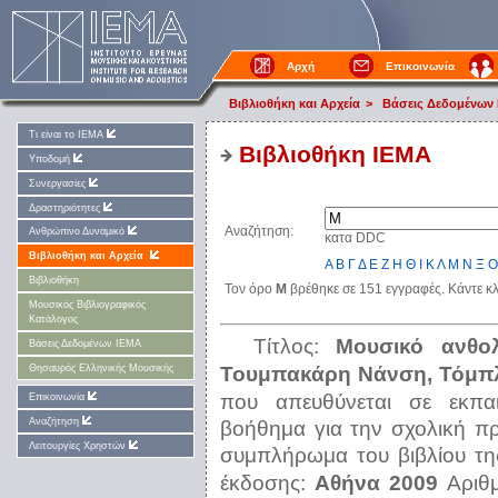
Αρχή
Επικοινωνία
Βιβλιοθήκη και Αρχεία
>
Βάσεις Δεδομένων
Τι είναι το ΙΕΜΑ
Βιβλιοθήκη IEMA
Υποδομή
Συνεργασίες
Δραστηριότητες
Αναζήτηση:
Ανθρώπινο Δυναμικό
κατα DDC
Βιβλιοθήκη και Αρχεία
Α
Β
Γ
Δ
Ε
Ζ
Η
Θ
Ι
Κ
Λ
Μ
Ν
Ξ
Ο
Βιβλιοθήκη
Τον όρο
Μ
βρέθηκε σε 151 εγγραφές. Κάντε κλ
Μουσικός Βιβλιογραφικός
Κατάλογος
Τίτλος:
Μουσικό ανθολ
Βάσεις Δεδομένων ΙΕΜΑ
Τουμπακάρη Νάνση, Τόμπ
Θησαυρός Ελληνικής Μουσικής
που απευθύνεται σε εκπαι
Επικοινωνία
Αναζήτηση
βοήθημα για την σχολική π
Λειτουργίες Χρηστών
συμπλήρωμα του βιβλίου τη
έκδοσης:
Αθήνα 2009
Αριθ