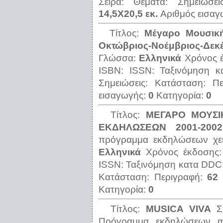
Σειρά:
Θέματα:
Σημειώσε
14,5Χ20,5 εκ.
Αριθμός εισα
Τίτλος:
Μέγαρο Μουσικ
Οκτώβριος-Νοέμβριος-Δεκ
Γλώσσα:
Ελληνικά
Χρόνος 
ISBN:
ISSN:
Ταξινόμηση 
Σημειώσεις:
Κατάσταση:
Π
εισαγωγής:
0
Κατηγορία:
0
Τίτλος:
ΜΕΓΑΡΟ ΜΟΥΣΙ
ΕΚΔΗΛΩΣΕΩΝ 2001-2002
πρόγραμμα εκδηλώσεων χει
Ελληνικά
Χρόνος έκδοσης
ISSN:
Ταξινόμηση κατα DDC
Κατάσταση:
Περιγραφή:
62 
Κατηγορία:
0
Τίτλος:
ΜUSICA VIVA
Σ
Πρόγραμμα εκδηλώσεων mu