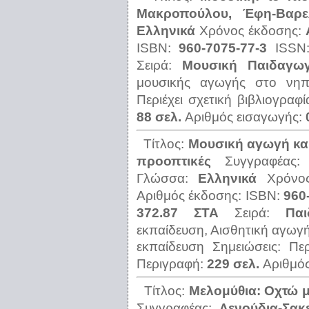
Μακροπούλου, Έφη-Βαρε
Ελληνικά
Χρόνος έκδοσης:
ISBN:
960-7075-77-3
ISS
Σειρά:
Μουσική Παιδαγωγ
μουσικής αγωγής στο νηπι
Περιέχει σχετική βιβλιογραφ
88 σελ.
Αριθμός εισαγωγής:
Τίτλος:
Μουσική αγωγή και
προοπτικές
Συγγραφέας
Γλώσσα:
Ελληνικά
Χρόνο
Αριθμός έκδοσης:
ISBN:
960
372.87 ΣΤΑ
Σειρά:
Παι
εκπαίδευση, Αισθητική αγωγή 
εκπαίδευση
Σημειώσεις:
Περ
Περιγραφή:
229 σελ.
Αριθμό
Τίτλος:
Μελομύθια: Οχτώ μι
Συγγραφέας:
Λενούδια-Σακ