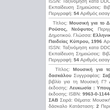
ISSN:
Ταξινόμηση κατα DD
Εκπαίδευση
Σημειώσεις:
Βι
Περιγραφή:
54
Αριθμός εισα
Τίτλος:
Μουσική για το Δ
Ρούσος, Νεόφυτος
Περι
Δημοτικού.
Γλώσσα:
Ελληνι
Παιδείας Κύπρου, 1996
Αρ
ISSN:
Ταξινόμηση κατα DD
Εκπαίδευση
Σημειώσεις:
Βιβ
Περιγραφή:
54
Αριθμός εισα
Τίτλος:
Μουσική για τ
δασκάλου
Συγγραφέας:
Σα
βιβλίο για τη Μουσική Γ? 
έκδοσης:
Λευκωσία : Υπου
έκδοσης:
ISBN:
9963-0-1144
ΣΑΒ
Σειρά:
Θέματα:
Μουσική
δάσκαλο
Κατάσταση:
2
Περ