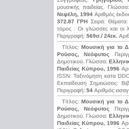
μουσικής παιδείας.
Γλώσσ
Νεφέλη, 1994
Αριθμός έκδο
372.87 ΓΡΗ
Σειρά:
Θέματα
τόμος : Οι γλώσσες και οι λ
Περιγραφή:
569σ./ 24εκ.
Αρι
Τίτλος:
Μουσική για το Δ
Ρούσος, Νεόφυτος
Περι
Δημοτικού.
Γλώσσα:
Ελληνι
Παιδείας Κύπρου, 1996
Αρ
ISSN:
Ταξινόμηση κατα DD
Εκπαίδευση
Σημειώσεις:
Βι
Περιγραφή:
54
Αριθμός εισα
Τίτλος:
Μουσική για το Δ
Ρούσος, Νεόφυτος
Περι
Δημοτικού.
Γλώσσα:
Ελληνι
Παιδείας Κύπρου, 1996
Αρ