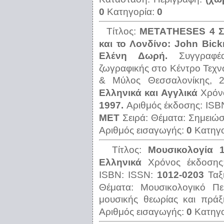
0
Κατηγορία:
0
Τίτλος:
ΜΕΤΑTHESES 4 Σ
και το Λονδίνο: John Bickn
Ελένη Δωρή.
Συγγραφ
ζωγραφικής στο Κέντρο Τεχ
& Μύλος Θεσσαλονίκης, 2
Ελληνικά και Αγγλικά
Χρόν
1997.
Αριθμός έκδοσης:
ISB
ΜΕΤ
Σειρά:
Θέματα:
Σημειώσ
Αριθμός εισαγωγής:
0
Κατηγ
Τίτλος:
Μουσικολογία 1
Ελληνικά
Χρόνος έκδοση
ISBN:
ISSN:
1012-0203
Ταξ
Θέματα:
Μουσικολογικό Π
μουσικής θεωρίας και πρά
Αριθμός εισαγωγής:
0
Κατηγ