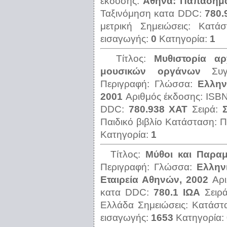
έκδοσης:
Αθήνα: Παπαδήμα
Ταξινόμηση κατα DDC:
780.
μετρική
Σημειώσεις:
Κατά
εισαγωγής:
0
Κατηγορία:
1
Τίτλος:
Μυθιστορία αρ
μουσικών οργάνων
Συ
Περιγραφή:
Γλώσσα:
Ελλην
2001
Αριθμός έκδοσης:
ISB
DDC:
780.938 ΧΑΤ
Σειρά:
Παιδικό βιβλίο
Κατάσταση:
Π
Κατηγορία:
1
Τίτλος:
Μύθοι και Παραμ
Περιγραφή:
Γλώσσα:
Ελλην
Εταιρεία Αθηνών, 2002
Αρ
κατα DDC:
780.1 ΙΩΑ
Σειρ
Ελλάδα
Σημειώσεις:
Κατάστ
εισαγωγής:
1653
Κατηγορία: