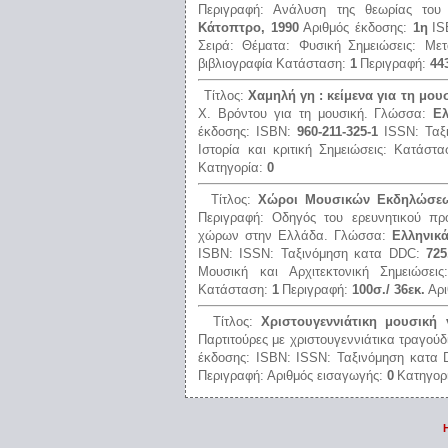
Περιγραφή:
Ανάλυση της θεωρίας του 
Κάτοπτρο, 1990
Αριθμός έκδοσης:
1η
I
Σειρά:
Θέματα:
Φυσική
Σημειώσεις:
Μετ
βιβλιογραφία
Κατάσταση:
1
Περιγραφή:
44
Τίτλος:
Χαμηλή γη : κείμενα για τη μου
Χ. Βρόντου για τη μουσική.
Γλώσσα:
Ελ
έκδοσης:
ISBN:
960-211-325-1
ISSN:
Ταξ
Ιστορία και κριτική
Σημειώσεις:
Κατάστ
Κατηγορία:
0
Τίτλος:
Χώροι Μουσικών Εκδηλώσε
Περιγραφή:
Οδηγός του ερευνητικού π
χώρων στην Ελλάδα.
Γλώσσα:
Ελληνικ
ISBN:
ISSN:
Ταξινόμηση κατα DDC:
725
Μουσική και Αρχιτεκτονική
Σημειώσει
Κατάσταση:
1
Περιγραφή:
100σ./ 36εκ.
Αρι
Τίτλος:
Χριστουγεννιάτικη μουσική 
Παρτιτούρες με χριστουγεννιάτικα τραγούδ
έκδοσης:
ISBN:
ISSN:
Ταξινόμηση κατα
Περιγραφή:
Αριθμός εισαγωγής:
0
Κατηγορ