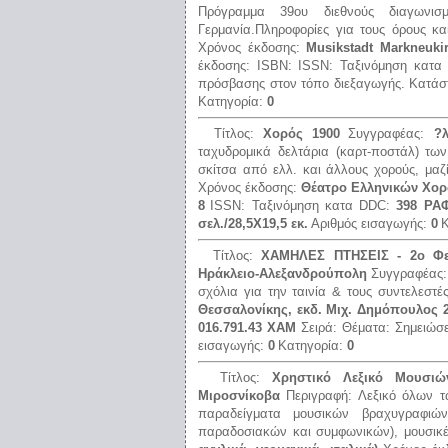
Πρόγραμμα 39ου διεθνούς διαγωνισ
Γερμανία.Πληροφορίες για τους όρους κα
Χρόνος έκδοσης:
Musikstadt Markneukir
έκδοσης:
ISBN:
ISSN:
Ταξινόμηση κατ
πρόσβασης στον τόπο διεξαγωγής.
Κατάσ
Κατηγορία:
0
Τίτλος:
Χορός 1900
Συγγραφέας:
?
ταχυδρομικά δελτάρια (καρτ-ποστάλ) τω
σκίτσα από ελλ. και άλλους χορούς, μαζ
Χρόνος έκδοσης:
Θέατρο Ελληνικών Χορ
8
ISSN:
Ταξινόμηση κατα DDC:
398 ΡΑ
σελ./28,5Χ19,5 εκ.
Αριθμός εισαγωγής:
0
Κ
Τίτλος:
ΧΑΜΗΛΕΣ ΠΤΗΣΕΙΣ - 2ο Φεσ
Ηράκλειο-Αλεξανδρούπολη
Συγγραφέας
σχόλια για την ταινία & τους συντελεστές
Θεσσαλονίκης, εκδ. Μιχ. Δημόπουλος 
016.791.43 ΧΑΜ
Σειρά:
Θέματα:
Σημειώσ
εισαγωγής:
0
Κατηγορία:
0
Τίτλος:
Χρηστικό Λεξικό Μουσι
Μιροσνίκοβα
Περιγραφή:
Λεξικό όλων τ
παραδείγματα μουσικών βραχυγραφιώ
παραδοσιακών και συμφωνικών), μουσικέ