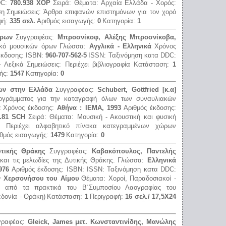
DC:
780.938 ΧΟΡ
Σειρά:
Θέματα:
Αρχαία Ελλάδα - Χορός:
ση
Σημειώσεις:
Άρθρα επιφανών επιστημόνων για τον χορό
φή:
335 σελ.
Αριθμός εισαγωγής:
0
Κατηγορία:
1
όρων
Συγγραφέας:
Μπροσνίκοφ, Αλέξης Μπροσνίκοβα,
ικό μουσικών όρων
Γλώσσα:
Αγγλικά - Ελληνικά
Χρόνος
έκδοσης:
ISBN:
960-707-562-5
ISSN:
Ταξινόμηση κατα DDC:
- Λεξικά
Σημειώσεις:
Περιέχει βιβλιογραφία
Κατάσταση:
1
ής:
1547
Κατηγορία:
0
ων στην Ελλάδα
Συγγραφέας:
Schubert, Gottfried [κ.α]
ρογράμματος για την καταγραφή όλων των συναυλιακών
ά
Χρόνος έκδοσης:
Αθήνα : ΙΕΜΑ, 1993
Αριθμός έκδοσης:
.81 SCΗ
Σειρά:
Θέματα:
Μουσική - Ακουστική και φυσική
ς:
Περιέχει αλφαβητικό πίνακα κατεγραμμένων χώρων
θμός εισαγωγής:
1479
Κατηγορία:
0
υτικής Θράκης
Συγγραφέας:
Καβακόπουλος, Παντελής
αι τις μελωδίες της Δυτικής Θράκης.
Γλώσσα:
Ελληνικά
976
Αριθμός έκδοσης:
ISBN:
ISSN:
Ταξινόμηση κατα DDC:
ν Χερσονήσου του Αίμου
Θέματα:
Χοροί, Παραδοσιακοί -
 από τα πρακτικά του Β΄Συμποσίου Λαογραφίας του
εδονία - Θράκη)
Κατάσταση:
1
Περιγραφή:
16 σελ./ 17,5Χ24
γραφέας:
Gleick, James μετ. Κωνσταντινίδης, Μανώλης