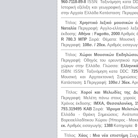
960-7118-89-8
ISSN:
Ταξινόμηση κατα D
Ιστορική εξέλιξη και γεωγραφική εξάπλω
στην Αρχαία Ελλάδα
Κατάσταση:
Περιγρα
Τίτλος:
Χρηστικό λεξικό μουσικών 
Ναταλία
Περιγραφή:
Αγγλο-ελληνικό λεξ
έκδοσης:
Αθήνα : Fagotto, 2000
Αριθμός 
R 780.3 ΜΠΡ
Σειρά:
Θέματα:
Μουσική 
Περιγραφή:
108σ. / 20εκ.
Αριθμός εισαγωγ
Τίτλος:
Χώροι Μουσικών Εκδηλώσε
Περιγραφή:
Οδηγός του ερευνητικού π
χώρων στην Ελλάδα.
Γλώσσα:
Ελληνικ
ISBN:
ISSN:
Ταξινόμηση κατα DDC:
725
Μουσική και Αρχιτεκτονική
Σημειώσει
Κατάσταση:
1
Περιγραφή:
100σ./ 36εκ.
Αρι
Τίτλος:
Χοροί και Μελωδίες της Δ
Περιγραφή:
Μελέτη πάνω στους χορούς κ
Χρόνος έκδοσης:
ΙΜΧΑ, Θεσσαλονίκη, 1
793.319495 ΚΑΒ
Σειρά:
Ίδρυμα Μελετώ
Ελλάδα - Θράκη
Σημειώσεις:
Ανάτυπο
Βορειοελλαδίτικου Χώρου (Ήπειρος - Μακ
εκ.
Αριθμός εισαγωγής:
1388
Κατηγορία:
0
Τίτλος:
Χάος : Μια νέα επιστήμη
Συγ