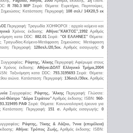
δοσης:
Fagotto, Aθήνα, 2000
Αριθμός έκδοσης:
1η
ISBN:
DDC:
R 780.3 MIΡ
Σειρά:
Θέματα:
Eυρετήριο, Παρτιτούρες,
Σημειώσεις:
Κατάσταση:
Περιγραφή:
108 σελ./ 14Χ20,5 εκ
ΛΟΣ
Περιγραφή:
Τραγωδία ΧΟΗΦΟΡΟΙ : αρχαίο κείμενο και
ηνικά
Χρόνος έκδοσης:
Αθήνα:''ΚΑΚΤΟΣ'',1992
Αριθμός
ινόμηση κατα DDC:
882.01
Σειρά:
''ΟΙ ΕΛΛΗΝΕΣ''
Θέματα:
ς Τραγωδίας-Κείμενο-Μετάφραση
Σημειώσεις:
Μετάφραση
σταση:
Περιγραφή:
128σελ./20,5εκ.
Αριθμός εισαγωγής:
0
Συγγραφέας:
Ράφτης, 'Αλκης
Περιγραφή:
Αφιέρωμα στους
ά
Χρόνος έκδοσης:
Αθήνα:ΔΟΛΤ Ελληνικό Τμήμα,2004
SSN:
Ταξινόμηση κατα DDC:
793.3195693
Σειρά:
Θέματα:
19ου αιώνα.
Κατάσταση:
Περιγραφή:
136σελ./30εκ.
Αριθμός
ωνία
Συγγραφέας:
Ράφτης, 'Αλκης
Περιγραφή:
Γλώσσα:
ροί-Θέατρο "Δόρα Στράτου"
Αριθμός έκδοσης:
ISBN:
960-
93.319495 ΡΑΦ
Σειρά:
Θέματα:
Κοινωνιολογική έρευνα για
ς
Κατάσταση:
Περιγραφή:
151 σ.
Αριθμός εισαγωγής:
0
υγγραφέας:
Ράφτης, ?λκης & Λάζου, ?ννα (επιμέλεια)
έκδοσης:
Αθήνα: Τρόπος Ζωής,
Αριθμός έκδοσης:
ISBN: