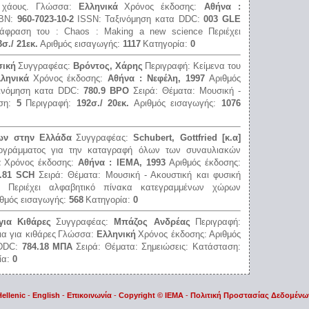
χάους.
Γλώσσα:
Ελληνικά
Χρόνος έκδοσης:
Αθήνα :
SBN:
960-7023-10-2
ISSN:
Ταξινόμηση κατα DDC:
003 GLΕ
άφραση του : Chaos : Μaking a new science Περιέχει
3σ./ 21εκ.
Αριθμός εισαγωγής:
1117
Κατηγορία:
0
σική
Συγγραφέας:
Βρόντος, Χάρης
Περιγραφή:
Κείμενα του
ληνικά
Χρόνος έκδοσης:
Αθήνα : Νεφέλη, 1997
Αριθμός
ινόμηση κατα DDC:
780.9 ΒΡΟ
Σειρά:
Θέματα:
Μουσική -
αση:
5
Περιγραφή:
192σ./ 20εκ.
Αριθμός εισαγωγής:
1076
ων στην Ελλάδα
Συγγραφέας:
Schubert, Gottfried [κ.α]
ρογράμματος για την καταγραφή όλων των συναυλιακών
ά
Χρόνος έκδοσης:
Αθήνα : ΙΕΜΑ, 1993
Αριθμός έκδοσης:
.81 SCΗ
Σειρά:
Θέματα:
Μουσική - Ακουστική και φυσική
ς:
Περιέχει αλφαβητικό πίνακα κατεγραμμένων χώρων
θμός εισαγωγής:
568
Κατηγορία:
0
για Κιθάρες
Συγγραφέας:
Μπάζος Ανδρέας
Περιγραφή:
ια για κιθάρες
Γλώσσα:
Ελληνική
Χρόνος έκδοσης:
Αριθμός
 DDC:
784.18 ΜΠΑ
Σειρά:
Θέματα:
Σημειώσεις:
Κατάσταση:
ία:
0
Hellenic
-
English
-
Επικοινωνία
-
Copyright © IEMA
-
Πολιτική Προστασίας Δεδομένω