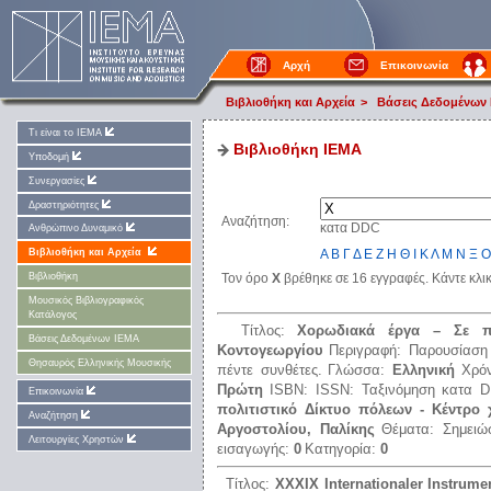
Αρχή
Επικοινωνία
Βιβλιοθήκη και Αρχεία
>
Βάσεις Δεδομένων
Τι είναι το ΙΕΜΑ
Βιβλιοθήκη IEMA
Υποδομή
Συνεργασίες
Δραστηριότητες
Αναζήτηση:
κατα DDC
Ανθρώπινο Δυναμικό
Α
Β
Γ
Δ
Ε
Ζ
Η
Θ
Ι
Κ
Λ
Μ
Ν
Ξ
Ο
Βιβλιοθήκη και Αρχεία
Τον όρο
Χ
βρέθηκε σε 16 εγγραφές. Κάντε κλι
Βιβλιοθήκη
Μουσικός Βιβλιογραφικός
Κατάλογος
Τίτλος:
Χορωδιακά έργα – Σε π
Βάσεις Δεδομένων ΙΕΜΑ
Κοντογεωργίου
Περιγραφή:
Παρουσίαση
Θησαυρός Ελληνικής Μουσικής
πέντε συνθέτες.
Γλώσσα:
Ελληνική
Χρό
Πρώτη
ISBN:
ISSN:
Ταξινόμηση κατα 
Επικοινωνία
πολιτιστικό Δίκτυο πόλεων - Κέντρο
Αναζήτηση
Αργοστολίου, Παλίκης
Θέματα:
Σημειώ
Λειτουργίες Χρηστών
εισαγωγής:
0
Κατηγορία:
0
Τίτλος:
ΧΧΧΙΧ Internationaler Instrum