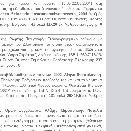
μού για κόρνο και τούμπα (13.05-22.05.2004) στη
ι τις προϋποθέσεις του διαγωνισμού.
Γλώσσα:
Γερμανικά
chen Sekretariat Instrumentalwettbewerb, 2004
Αριθμός
α DDC:
015.780.79 INT
Σειρά:
Θέματα:
Σημειώσεις:
Χάρτης
ταση:
Περιγραφή:
43 σελ./ 11Χ20 εκ.
Αριθμός εισαγωγής:
0
λκης Ράφτης
Περιγραφή:
Εικονογραφημένο λεύκωμα με
ν αρχών του 20ού αιώνα, τα οποία έχουν φωτογραφίες ή
ί με σχόλια για την κάθε φωτογραφία.
Γλώσσα:
Ελληνικά
ών "Δόρα Στράτου",
Αριθμός έκδοσης:
ISBN:
960-7118-13-
Φ
Σειρά:
Θέματα:
Σημειώσεις:
Κατάσταση:
Περιγραφή:
237
ατηγορία:
0
τιβάλ μαθητικών ταινιών 2002 Αθήνα-Θεσσαλονίκη-
:
Περιγραφή:
Πρόγραμμα προβολής ταινιών και περιληπτικά
.
Γλώσσα:
Ελληνικά
Χρόνος έκδοσης:
Φεστιβάλ Κιν/φου
2002
Αριθμός έκδοσης:
ISBN:
ISSN:
Ταξινόμηση κατα DDC:
εις:
Κατάσταση:
Περιγραφή:
131 σελ./ 20Χ19,5 εκ.
Αριθμός
ών Όρων
Συγγραφέας:
Αλέξης Μιρόσνικοφ, Ναταλία
ων μουσικών όρων που συναντώνται σε μια παρτιτούρα,
ν σε πεντάγραμμο, παρτιτούρες ορχηστρών (ρώσικων
ς εκτάσεις
Γλώσσα:
Ελληνική (μετάφραση από γαλλικά,