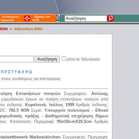
Λειτουργίες
Χάρτης του
Χρηστών
SITE
 ΙΕΜΑ
>
Βιβλιοθήκη IEMA
μόνο σε Ταξινόμηση
Π
Ρ
Σ
Τ
Υ
Φ
Χ
Ψ
Ω
κ στους συνδέσμους για λεπτομέρειες
οίηση Επτανήσιων ποιητών
Συγγραφέας:
Αντώνης
 χορωδιακών έργων σε ποίηση επτανήσιων ποιητών από
νος έκδοσης:
Κεφαλονιά, Ιούλιος 1999
Αριθμός έκδοσης:
DDC:
782.5 ΚΟΝ
Σειρά:
Υπουργείο πολιτισμού - Εθνικό
 χορωδιακής πράξης - Διαδημοτική επιχείρηση δήμων
σεις:
Κατάσταση:
Περιγραφή:
95σ/26cmX20,5cm
Αριθμός
entalwettbewerb Markneukirchen.
Συγγραφέας:
Περιγραφή: