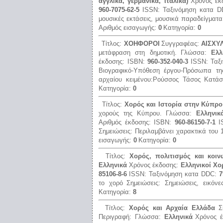
αγγλικά, γερμανικά, ιταλικά)
Χρόνος έκ
960-7075-62-5
ISSN:
Ταξινόμηση κατα 
μουσικές εκτάσεις, μουσικά παραδείγματα
Αριθμός εισαγωγής:
0
Κατηγορία:
0
Τίτλος:
ΧΟΗΦΟΡΟΙ
Συγγραφέας:
ΑΙΣΧΥ
μετάφραση στη δημοτική.
Γλώσσα:
Ελλ
έκδοσης:
ISBN:
960-352-040-3
ISSN:
Ταξ
Βιογραφικό-Υπόθεση έργου-Πρόσωπα τη
αρχαίου κειμένου:Ρούσσος Τάσος
Κατά
Κατηγορία:
0
Τίτλος:
Χορός και Ιστορία στην Κύπρο
χορούς της Κύπρου.
Γλώσσα:
Ελληνικ
Αριθμός έκδοσης:
ISBN:
960-86150-7-1
I
Σημειώσεις:
Περιλαμβάνει χαρακτικά του 
εισαγωγής:
0
Κατηγορία:
0
Τίτλος:
Χορός, πολιτισμός και κοιν
Ελληνικά
Χρόνος έκδοσης:
Ελληνικοί Χο
85106-8-6
ISSN:
Ταξινόμηση κατα DDC:
7
το χορό
Σημειώσεις:
Σημειώσεις, εικόνε
Κατηγορία:
8
Τίτλος:
Χορός και Αρχαία Ελλάδα
Σ
Περιγραφή:
Γλώσσα:
Ελληνικά
Χρόνος 