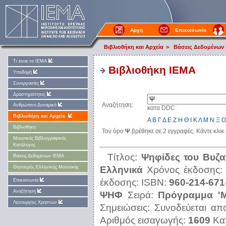
Αρχή
Επικοινωνία
Βιβλιοθήκη και Αρχεία
>
Βάσεις Δεδομένων
Τι είναι το ΙΕΜΑ
Βιβλιοθήκη IEMA
Υποδομή
Συνεργασίες
Δραστηριότητες
Αναζήτηση:
Ανθρώπινο Δυναμικό
κατα DDC
Βιβλιοθήκη και Αρχεία
Α
Β
Γ
Δ
Ε
Ζ
Η
Θ
Ι
Κ
Λ
Μ
Ν
Ξ
Ο
Βιβλιοθήκη
Τον όρο
Ψ
βρέθηκε σε 2 εγγραφές. Κάντε κλικ
Μουσικός Βιβλιογραφικός
Κατάλογος
Τίτλος:
Ψηφίδες του Βυζα
Βάσεις Δεδομένων ΙΕΜΑ
Ελληνικά
Χρόνος έκδοσης
Θησαυρός Ελληνικής Μουσικής
έκδοσης:
ISBN:
960-214-671
Επικοινωνία
Αναζήτηση
ΨΗΦ
Σειρά:
Πρόγραμμα 'Μ
Λειτουργίες Χρηστών
Σημειώσεις:
Συνοδεύεται απ
Αριθμός εισαγωγής:
1609
Κα