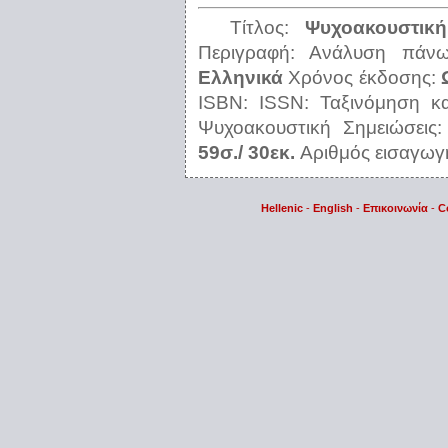
Τίτλος:
Ψυχοακουστική
Περιγραφή:
Ανάλυση πάνω
Ελληνικά
Χρόνος έκδοσης:
ISBN:
ISSN:
Ταξινόμηση 
Ψυχοακουστική
Σημειώσεις
59σ./ 30εκ.
Αριθμός εισαγωγ
Hellenic
-
English
-
Επικοινωνία
-
C