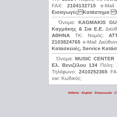
FAX:
2104132715
e-Mail
Εισαγωγές Κατάστημα S
Όνομα:
KAGMAKIS GU
Καγμάκης & Σια Ε.Ε.
Διεύ
ΑΘΗΝΑ
ΤΚ:
Νομός:
ΑΤ
2103824765
e-Mail Διεύθυ
Κατασκευές, Service Κατά
Όνομα:
ΜUSΙC CΕΝΤΕR
Ελ. Βενιζέλου 134
Πόλη:
Τηλέφωνο:
2410252365
F
xar:
Κωδικός:
Hellenic
-
English
-
Επικοινωνία
-
C