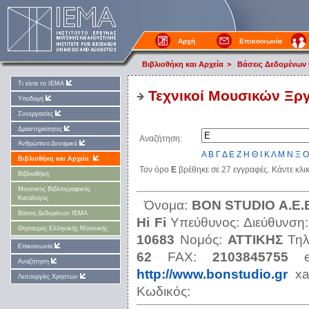
Αρχή
Επικοινωνία
Βιβλιοθήκη και Αρχεία
>
Βάσεις Δεδομένων
Τι είναι το ΙΕΜΑ
Τεχνικοί Μουσικών Ξρ
Υποδομή
Συνεργασίες
Δραστηριότητες
Αναζήτηση:
Ανθρώπινο Δυναμικό
Α
Β
Γ
Δ
Ε
Ζ
Η
Θ
Ι
Κ
Λ
Μ
Ν
Ξ
Ο
Βιβλιοθήκη και Αρχεία
Τον όρο
Ε
βρέθηκε σε 27 εγγραφές. Κάντε κλι
Βιβλιοθήκη
Μουσικός Βιβλιογραφικός
Κατάλογος
Όνομα:
ΒΟΝ SΤUDΙΟ Α.Ε.Β
Βάσεις Δεδομένων ΙΕΜΑ
Hi Fi
Υπεύθυνος:
Διεύθυνση
Θησαυρός Ελληνικής Μουσικής
10683
Νομός:
ΑΤΤΙΚΗΣ
Τη
Επικοινωνία
62
FAX:
2103845755
Αναζήτηση
http://www.bonstudio.gr
x
Λειτουργίες Χρηστών
Κωδικός: