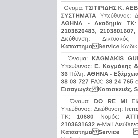
Όνομα:
ΤΣΙΤΙΡΙΔΗΣ Κ. ΑΕ
ΣΥΣΤΗΜΑΤΑ
Υπεύθυνος:
ΑΘΗΝΑ - Ακαδημία
ΤΚ
2103826483, 2103801607,
Διεύθυνση:
Δικτυακό
Κατάστημα Service
Κωδικ
Όνομα:
ΚΑGΜΑΚΙS GU
Υπεύθυνος:
Ε. Καγμάκης &
36
Πόλη:
ΑΘΗΝΑ - Εξάρχει
38 03 727
FAX:
38 24 765
Εισαγωγές Κατασκευές, 
Όνομα:
DΟ RΕ ΜΙ
Ε
Υπεύθυνος:
Διεύθυνση:
Ιππ
ΤΚ:
10680
Νομός:
ΑΤΤ
2103631632
e-Mail Διεύθυν
Κατάστημα Service Εν