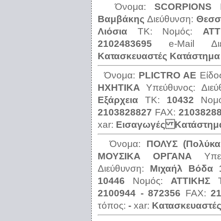
Όνομα:
SCORPIONS
Βαμβάκης
Διεύθυνση:
Θεσσ
Λιόσια
ΤΚ:
Νομός:
ΑΤΤ
2102483695
e-Mail Δ
Κατασκευαστές Κατάστημα
Όνομα:
PLICTRΟ ΑΕ
Είδο
ΗΧΗΤΙΚΑ
Υπεύθυνος:
Διε
Εξάρχεια
ΤΚ:
10432
Νομ
2103828827
FAX:
2103828
xar:
Εισαγωγές Κατάστημ
Όνομα:
ΠΟΛΥΣ (Πολύκα
ΜΟΥΣΙΚΑ ΟΡΓΑΝΑ
Υπ
Διεύθυνση:
Μιχαήλ Βόδα 
10446
Νομός:
ΑΤΤΙΚΗΣ
2100944 - 872356
FAX:
2
τόπος:
-
xar:
Κατασκευαστέ