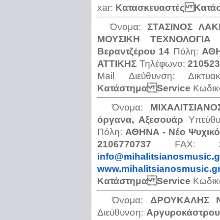
xar:
Κατασκευαστές Κατά
Όνομα:
ΣΤΑΣΙΝΟΣ ΛΑΚ
ΜΟΥΣΙΚΗ ΤΕΧΝΟΛΟΓΙΑ 
Βεραντζέρου 14
Πόλη:
ΑΘΗ
ΑΤΤΙΚΗΣ
Τηλέφωνο:
210523
Mail Διεύθυνση:
Δικτυ
Κατάστημα Service
Κωδικ
Όνομα:
ΜΙΧΑΛΙΤΣΙΑΝ
όργανα, Αξεσουάρ
Υπεύθ
Πόλη:
ΑΘΗΝΑ - Νέο Ψυχικ
2106770737
FAX:
info@mihalitsianosmusic.g
www.mihalitsianosmusic.g
Κατάστημα Service
Κωδικ
Όνομα:
ΔΡΟΥΚΑΛΗΣ Ν
Διεύθυνση:
Αργυροκάστρου