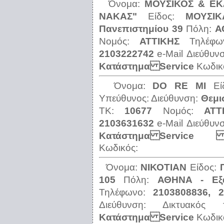
Όνομα:
ΜΟΥΣΙΚΟΣ & ΕΚ
ΝΑΚΑΣ"
Είδος:
ΜΟΥΣΙ
Πανεπιστημίου 39
Πόλη:
Α
Νομός:
ΑΤΤΙΚΗΣ
Τηλέφ
2103222742
e-Mail Διεύθυν
Κατάστημα Service
Κωδικ
Όνομα:
DΟ RΕ ΜΙ
Ε
Υπεύθυνος:
Διεύθυνση:
Θεμι
ΤΚ:
10677
Νομός:
ΑΤΤ
2103631632
e-Mail Διεύθυν
Κατάστημα Service Εν
Κωδικός:
Όνομα:
ΝΙΚΟΤΙΑΝ
Είδος:
105
Πόλη:
ΑΘΗΝΑ - Εξά
Τηλέφωνο:
2103808836, 
Διεύθυνση:
Δικτυακός
Κατάστημα Service
Κωδικ