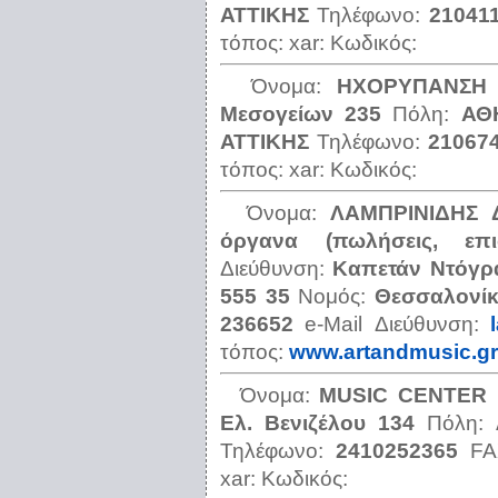
ΑΤΤΙΚΗΣ
Τηλέφωνο:
21041
τόπος:
xar:
Κωδικός:
Όνομα:
ΗΧΟΡΥΠΑΝΣΗ
Μεσογείων 235
Πόλη:
ΑΘ
ΑΤΤΙΚΗΣ
Τηλέφωνο:
21067
τόπος:
xar:
Κωδικός:
Όνομα:
ΛΑΜΠΡΙΝΙΔΗΣ 
όργανα (πωλήσεις, επισ
Διεύθυνση:
Καπετάν Ντόγρ
555 35
Νομός:
Θεσσαλονί
236652
e-Mail Διεύθυνση:
τόπος:
www.artandmusic.gr
Όνομα:
ΜUSΙC CΕΝΤΕR
Ελ. Βενιζέλου 134
Πόλη:
Τηλέφωνο:
2410252365
F
xar:
Κωδικός: