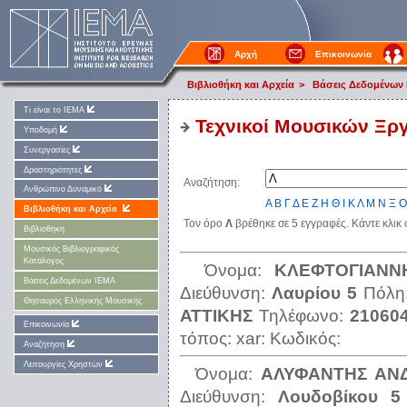
Αρχή
Επικοινωνία
Βιβλιοθήκη και Αρχεία
>
Βάσεις Δεδομένων
Τι είναι το ΙΕΜΑ
Τεχνικοί Μουσικών Ξρ
Υποδομή
Συνεργασίες
Δραστηριότητες
Αναζήτηση:
Ανθρώπινο Δυναμικό
Α
Β
Γ
Δ
Ε
Ζ
Η
Θ
Ι
Κ
Λ
Μ
Ν
Ξ
Ο
Βιβλιοθήκη και Αρχεία
Τον όρο
Λ
βρέθηκε σε 5 εγγραφές. Κάντε κλικ
Βιβλιοθήκη
Μουσικός Βιβλιογραφικός
Κατάλογος
Όνομα:
ΚΛΕΦΤΟΓΙΑΝΝ
Βάσεις Δεδομένων ΙΕΜΑ
Διεύθυνση:
Λαυρίου 5
Πόλη
Θησαυρός Ελληνικής Μουσικής
ΑΤΤΙΚΗΣ
Τηλέφωνο:
21060
Επικοινωνία
τόπος:
xar:
Κωδικός:
Αναζήτηση
Λειτουργίες Χρηστών
Όνομα:
ΑΛΥΦΑΝΤΗΣ ΑΝ
Διεύθυνση:
Λουδοβίκου 5