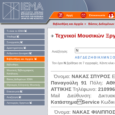
Αρχή
Επικοινωνία
Βιβλιοθήκη και Αρχεία
>
Βάσεις Δεδομένων
Τι είναι το ΙΕΜΑ
Τεχνικοί Μουσικών Ξρ
Υποδομή
Συνεργασίες
Δραστηριότητες
Αναζήτηση:
Ανθρώπινο Δυναμικό
Α
Β
Γ
Δ
Ε
Ζ
Η
Θ
Ι
Κ
Λ
Μ
Ν
Ξ
Ο
Βιβλιοθήκη και Αρχεία
Τον όρο
Ν
βρέθηκε σε 7 εγγραφές. Κάντε κλικ
Βιβλιοθήκη
Μουσικός Βιβλιογραφικός
Κατάλογος
Όνομα:
ΝΑΚΑΣ ΣΠΥΡΟΣ
Ε
Βάσεις Δεδομένων ΙΕΜΑ
Παναγούλη 91
Πόλη:
ΑΘ
Θησαυρός Ελληνικής Μουσικής
ΑΤΤΙΚΗΣ
Τηλέφωνο:
210996
Επικοινωνία
Mail Διεύθυνση:
Δικτυ
Αναζήτηση
Κατάστημα Service
Κωδικ
Λειτουργίες Χρηστών
Όνομα:
ΝΑΚΑΣ ΦΙΛΙΠΠΟ