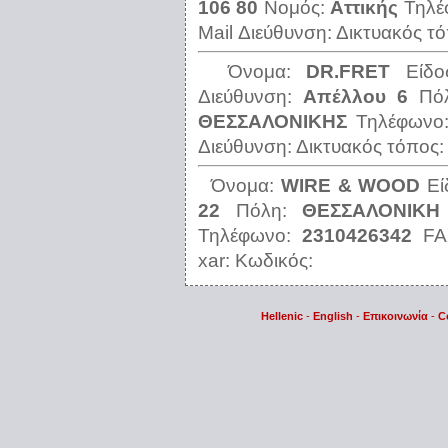
106 80
Νομός:
Αττικής
Τηλέ
Mail Διεύθυνση:
Δικτυακός τ
Όνομα:
DR.FRΕΤ
Είδ
Διεύθυνση:
Απέλλου 6
Πό
ΘΕΣΣΑΛΟΝΙΚΗΣ
Τηλέφωνο
Διεύθυνση:
Δικτυακός τόπος
Όνομα:
WΙRΕ & WΟΟD
Εί
22
Πόλη:
ΘΕΣΣΑΛΟΝΙΚΗ
Τηλέφωνο:
2310426342
F
xar:
Κωδικός:
Hellenic
-
English
-
Επικοινωνία
-
C