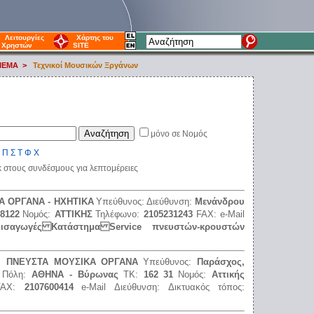
Λειτουργίες
Χάρτης του
Χρηστών
SITE
 ΙΕΜΑ
>
Τεχνικοί Μουσικών Ξργάνων
μόνο σε Νομός
Π
Σ
Τ
Φ
Χ
κ στους συνδέσμους για λεπτομέρειες
Α ΟΡΓΑΝΑ - ΗΧΗΤΙΚΑ
Υπεύθυνος:
Διεύθυνση:
Μενάνδρου
8122
Νομός:
ΑΤΤΙΚΗΣ
Τηλέφωνο:
2105231243
FAX:
e-Mail
Εισαγωγές Κατάστημα Service πνευστών-κρουστών
ς:
ΠΝΕΥΣΤΑ ΜΟΥΣΙΚΑ ΟΡΓΑΝΑ
Υπεύθυνος:
Παράσχος,
Πόλη:
ΑΘΗΝΑ - Βύρωνας
ΤΚ:
162 31
Νομός:
Αττικής
FAX:
2107600414
e-Mail Διεύθυνση:
Δικτυακός τόπος: