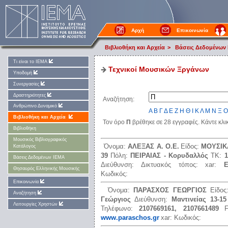
Αρχή
Επικοινωνία
Βιβλιοθήκη και Αρχεία
>
Βάσεις Δεδομένων
Τι είναι το ΙΕΜΑ
Τεχνικοί Μουσικών Ξργάνων
Υποδομή
Συνεργασίες
Δραστηριότητες
Αναζήτηση:
Ανθρώπινο Δυναμικό
Α
Β
Γ
Δ
Ε
Ζ
Η
Θ
Ι
Κ
Λ
Μ
Ν
Ξ
Ο
Βιβλιοθήκη και Αρχεία
Τον όρο
Π
βρέθηκε σε 28 εγγραφές. Κάντε κλι
Βιβλιοθήκη
Μουσικός Βιβλιογραφικός
Όνομα:
ΑΛΕΞΑΣ Α. Ο.Ε.
Είδος:
ΜΟΥΣΙΚ
Κατάλογος
39
Πόλη:
ΠΕΙΡΑΙΑΣ - Κορυδαλλός
ΤΚ:
1
Βάσεις Δεδομένων ΙΕΜΑ
Διεύθυνση:
Δικτυακός τόπος:
xar:
Θησαυρός Ελληνικής Μουσικής
Κωδικός:
Επικοινωνία
Όνομα:
ΠΑΡΑΣΧΟΣ ΓΕΩΡΓΙΟΣ
Είδο
Αναζήτηση
Γεώργιος
Διεύθυνση:
Μαντινείας 13-15
Λειτουργίες Χρηστών
Τηλέφωνο:
2107669161, 2107661489
www.paraschos.gr
xar:
Κωδικός: