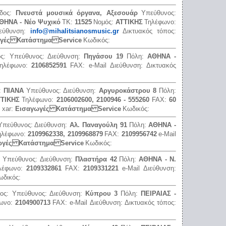
ίδος:
Πνευστά μουσικά όργανα, Αξεσουάρ
Υπεύθυνος:
ΘΗΝΑ - Νέο Ψυχικό
ΤΚ:
11525
Νομός:
ΑΤΤΙΚΗΣ
Τηλέφωνο:
ιεύθυνση:
info@mihalitsianosmusic.gr
Δικτυακός τόπος:
γές Κατάστημα Service
Κωδικός:
ος:
Υπεύθυνος:
Διεύθυνση:
Πηγάσου 19
Πόλη:
ΑΘΗΝΑ -
ηλέφωνο:
2106852591
FAX:
e-Mail Διεύθυνση:
Δικτυακός
ς:
ΠΙΑΝΑ
Υπεύθυνος:
Διεύθυνση:
Αργυροκάστρου 8
Πόλη:
ΤΤΙΚΗΣ
Τηλέφωνο:
2106002600, 2100946 - 555260
FAX:
60
:
xar:
Εισαγωγές Κατάστημα Service
Κωδικός:
Υπεύθυνος:
Διεύθυνση:
Αλ. Παναγούλη 91
Πόλη:
ΑΘΗΝΑ -
ηλέφωνο:
2109962338, 2109968879
FAX:
2109956742
e-Mail
ωγές Κατάστημα Service
Κωδικός:
:
Υπεύθυνος:
Διεύθυνση:
Πλαστήρα 42
Πόλη:
ΑΘΗΝΑ - Ν.
λέφωνο:
2109332861
FAX:
2109331221
e-Mail Διεύθυνση:
ωδικός:
δος:
Υπεύθυνος:
Διεύθυνση:
Κύπρου 3
Πόλη:
ΠΕΙΡΑΙΑΣ -
ωνο:
2104900713
FAX:
e-Mail Διεύθυνση:
Δικτυακός τόπος: