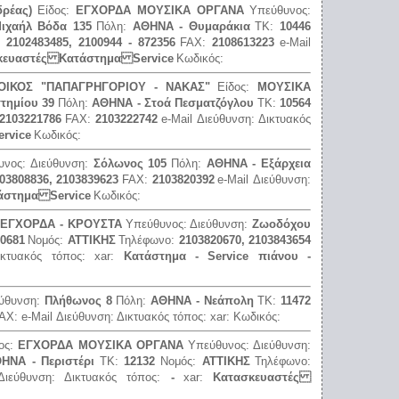
ρέας)
Είδος:
ΕΓΧΟΡΔΑ ΜΟΥΣΙΚΑ ΟΡΓΑΝΑ
Υπεύθυνος:
ιχαήλ Βόδα 135
Πόλη:
ΑΘΗΝΑ - Θυμαράκια
ΤΚ:
10446
, 2102483485, 2100944 - 872356
FAX:
2108613223
e-Mail
κευαστές Κατάστημα Service
Κωδικός:
ΟΙΚΟΣ "ΠΑΠΑΓΡΗΓΟΡΙΟΥ - ΝΑΚΑΣ"
Είδος:
ΜΟΥΣΙΚΑ
τημίου 39
Πόλη:
ΑΘΗΝΑ - Στοά Πεσματζόγλου
ΤΚ:
10564
 2103221786
FAX:
2103222742
e-Mail Διεύθυνση:
Δικτυακός
rvice
Κωδικός:
υνος:
Διεύθυνση:
Σόλωνος 105
Πόλη:
ΑΘΗΝΑ - Εξάρχεια
03808836, 2103839623
FAX:
2103820392
e-Mail Διεύθυνση:
στημα Service
Κωδικός:
 ΕΓΧΟΡΔΑ - ΚΡΟΥΣΤΑ
Υπεύθυνος:
Διεύθυνση:
Ζωοδόχου
0681
Νομός:
ΑΤΤΙΚΗΣ
Τηλέφωνο:
2103820670, 2103843654
ικτυακός τόπος:
xar:
Κατάστημα - Service πιάνου -
εύθυνση:
Πλήθωνος 8
Πόλη:
ΑΘΗΝΑ - Νεάπολη
ΤΚ:
11472
AX:
e-Mail Διεύθυνση:
Δικτυακός τόπος:
xar:
Κωδικός:
ος:
ΕΓΧΟΡΔΑ ΜΟΥΣΙΚΑ ΟΡΓΑΝΑ
Υπεύθυνος:
Διεύθυνση:
ΗΝΑ - Περιστέρι
ΤΚ:
12132
Νομός:
ΑΤΤΙΚΗΣ
Τηλέφωνο:
 Διεύθυνση:
Δικτυακός τόπος:
-
xar:
Κατασκευαστές