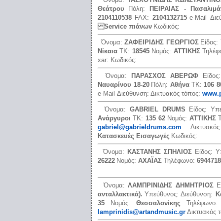
Θεάτρου
Πόλη:
ΠΕΙΡΑΙΑΣ - Πασαλιμά
2104110538
FAX:
2104132715
e-Mail Δι
Service πιάνων
Κωδικός:
Όνομα:
ΖΑΦΕΙΡΙΔΗΣ ΓΕΩΡΓΙΟΣ
Είδος:
Νίκαια
ΤΚ:
18545
Νομός:
ΑΤΤΙΚΗΣ
Τηλέφ
xar:
Κωδικός:
Όνομα:
ΠΑΡΑΣΧΟΣ ΑΒΕΡΩΦ
Είδο
Ναυαρίνου 18-20
Πόλη:
Αθήνα
ΤΚ:
106 8
e-Mail Διεύθυνση:
Δικτυακός τόπος:
www.p
Όνομα:
GABRIEL DRUMS
Είδος:
Υπ
Ανάργυροι
ΤΚ:
135 62
Νομός:
ΑΤΤΙΚΗΣ
gabriel@gabrieldrums.com
Δικτυακ
Κατασκευές Εισαγωγές
Κωδικός:
Όνομα:
ΚΑΣΤΑΝΗΣ ΣΠΗΛΙΟΣ
Είδος:
Υ
26222
Νομός:
ΑΧΑΪΑΣ
Τηλέφωνο:
6944718
Όνομα:
ΛΑΜΠΡΙΝΙΔΗΣ ΔΗΜΗΤΡΙΟΣ
Ε
ανταλλακτικά).
Υπεύθυνος:
Διεύθυνση:
Κ
35
Νομός:
Θεσσαλονίκης
Τηλέφωνο
lamprinidis@artandmusic.gr
Δικτυακός 