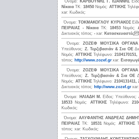
Όνομα:
ΚΑΡΒΟΥΝΗΣ Γ. ΙΩΑΝΝΗΣ
Είδ
Νίκαια
ΤΚ:
18450
Νομός:
ΑΤΤΙΚΗΣ
Τηλέφ
xar:
Κωδικός:
Όνομα:
ΤΟΚΜΑΚΟΓΛΟΥ ΚΥΡΙΑΚΟΣ
Είδ
ΠΕΙΡΑΙΑΣ - Νίκαια
ΤΚ:
18453
Νομός:
Δικτυακός τόπος:
-
xar:
Κατασκευαστές 
Όνομα:
ΖΟΖΕΦ ΜΟΥΣΙΚΑ ΟΡΓΑΝΑ
Υπεύθυνος:
Ζ. Τερζιβασιάν & Σια ΟΕ
Δ
Νομός:
ΑΤΤΙΚΗΣ
Τηλέφωνο:
2104170151,
τόπος:
http://www.zozef.gr
xar:
Εισαγωγ
Όνομα:
ΖΟΖΕΦ ΜΟΥΣΙΚΑ ΟΡΓΑΝΑ
Υπεύθυνος:
Ζ. Τερζιβασιάν & Σια ΟΕ
Νομός:
ΑΤΤΙΚΗΣ
Τηλέφωνο:
2104131411, 
Δικτυακός τόπος:
http://www.zozef.gr
xar
Όνομα:
ΗΛΙΑΔΗ Μ.
Είδος:
Υπεύθυνος:
18533
Νομός:
ΑΤΤΙΚΗΣ
Τηλέφωνο:
210
Κωδικός:
Όνομα:
ΑΛΥΦΑΝΤΗΣ ΑΝΔΡΕΑΣ ΔΗΜΗ
ΠΕΙΡΑΙΑΣ
ΤΚ:
18531
Νομός:
ΑΤΤΙΚΗΣ
τόπος:
xar:
Κωδικός:
Όνομα:
ΤΑΣΧΟΥΝΙΔΗΣ ΚΩΝΣΤΑΝΤΙΝΟ