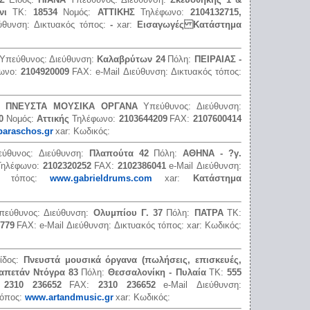
νι
ΤΚ:
18534
Νομός:
ΑΤΤΙΚΗΣ
Τηλέφωνο:
2104132715,
εύθυνση:
Δικτυακός τόπος:
-
xar:
Εισαγωγές Κατάστημα
Υπεύθυνος:
Διεύθυνση:
Καλαβρύτων 24
Πόλη:
ΠΕΙΡΑΙΑΣ -
ωνο:
2104920009
FAX:
e-Mail Διεύθυνση:
Δικτυακός τόπος:
ς:
ΠΝΕΥΣΤΑ ΜΟΥΣΙΚΑ ΟΡΓΑΝΑ
Υπεύθυνος:
Διεύθυνση:
0
Νομός:
Αττικής
Τηλέφωνο:
2103644209
FAX:
2107600414
araschos.gr
xar:
Κωδικός:
εύθυνος:
Διεύθυνση:
Πλαπούτα 42
Πόλη:
ΑΘΗΝΑ - ?γ.
Τηλέφωνο:
2102320252
FAX:
2102386041
e-Mail Διεύθυνση:
ός τόπος:
www.gabrieldrums.com
xar:
Κατάστημα
πεύθυνος:
Διεύθυνση:
Ολυμπίου Γ. 37
Πόλη:
ΠΑΤΡΑ
ΤΚ:
779
FAX:
e-Mail Διεύθυνση:
Δικτυακός τόπος:
xar:
Κωδικός:
ίδος:
Πνευστά μουσικά όργανα (πωλήσεις, επισκευές,
απετάν Ντόγρα 83
Πόλη:
Θεσσαλονίκη - Πυλαία
ΤΚ:
555
:
2310 236652
FAX:
2310 236652
e-Mail Διεύθυνση:
τόπος:
www.artandmusic.gr
xar:
Κωδικός: