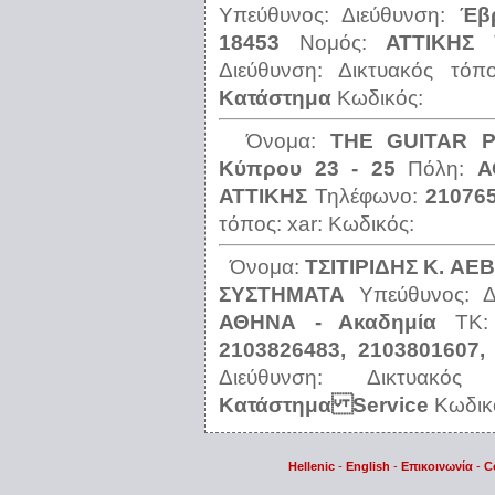
Υπεύθυνος:
Διεύθυνση:
Έβ
18453
Νομός:
ΑΤΤΙΚΗΣ
Διεύθυνση:
Δικτυακός τόπ
Κατάστημα
Κωδικός:
Όνομα:
ΤΗΕ GUΙΤΑR 
Κύπρου 23 - 25
Πόλη:
Α
ΑΤΤΙΚΗΣ
Τηλέφωνο:
21076
τόπος:
xar:
Κωδικός:
Όνομα:
ΤΣΙΤΙΡΙΔΗΣ Κ. ΑΕ
ΣΥΣΤΗΜΑΤΑ
Υπεύθυνος:
ΑΘΗΝΑ - Ακαδημία
ΤΚ
2103826483, 2103801607,
Διεύθυνση:
Δικτυακό
Κατάστημα Service
Κωδικ
Hellenic
-
English
-
Επικοινωνία
-
C