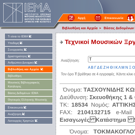
Αρχή
Επικοινωνία
Βιβλιοθήκη και Αρχεία
>
Βάσεις Δεδομένων
Τι είναι το ΙΕΜΑ
Τεχνικοί Μουσικών Ξρ
Υποδομή
Συνεργασίες
Δραστηριότητες
Αναζήτηση:
Ανθρώπινο Δυναμικό
Α
Β
Γ
Δ
Ε
Ζ
Η
Θ
Ι
Κ
Λ
Μ
Ν
Ξ
Ο
Βιβλιοθήκη και Αρχεία
Τον όρο
Τ
βρέθηκε σε 4 εγγραφές. Κάντε κλικ
Βιβλιοθήκη
Μουσικός Βιβλιογραφικός
Κατάλογος
Όνομα:
ΤΑΣΧΟΥΝΙΔΗΣ ΚΩ
Βάσεις Δεδομένων ΙΕΜΑ
Διεύθυνση:
Σκευοθήκης 1 &
Θησαυρός Ελληνικής Μουσικής
ΤΚ:
18534
Νομός:
ΑΤΤΙΚΗ
Επικοινωνία
FAX:
2104132715
e-Mail
Αναζήτηση
Εισαγωγές Κατάστημα S
Λειτουργίες Χρηστών
Όνομα:
ΤΟΚΜΑΚΟΓΛΟ