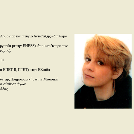
ρμονίας και πτυχίο Αντίστιξης - δίπλωμα
εργασία με την
EHESS
), όπου απέκτησε τον
φορική
.
001.
μα EΠET II, ΓΓET) στην Eλλάδα
ογών της Πληροφορικής στην Mουσική
αι σύνθεση ήχων.
λάδας.