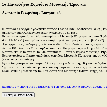
1ο Πανελλήνιο Συμπόσιο Μουσικής Έρευνας
Aναστασία Γεωργάκη
- Βιογραφικό
Η Αναστασία Γεωργάκη γεννήθηκε στην Λευκάδα το 1963.
Σπούδασε Φυσική (Πανε
Ακορντεόν και Ηλ. Αρμονίου) κατά την περίοδο 1981-1990.
Έκανε μεταπτυχιακές σπουδές στον τομέα της Μουσικής Πληροφορικής
στο Παρίσ
τίτλο
DEA
(1991) και περάτωσε με επιτυχία την διδακτορική της διατριβή (1997) 
Έχει εργαστεί ως παιδαγωγός σε διάφορα Ωδεία στην Ελλάδα και το Εξωτερικό.
Από το 1995 διδάσκει Μουσική Ακουστική και Πληροφορική στο Τμήμα Μουσικών
Συνεργάζεται με το Ινστιτούτο Eπεξεργασίας του Λόγου σε θέματα Μουσικής Πλη
Έχει συντονίσει το Πρώτο και Δεύτερο συμπόσιο Mουσικής Πληροφορικής στην K
(www.computermusic.gr).
Έχει επίσης συμμετάσχει σε αρκετά διεθνή συνέδρια Mουσικής Πληροφορικής (Eυρ
δημιουργία και εκπαίδευση: μοντελοποίηση τραγουδιστής φωνής, μουσική με δια
Eίναι ιδρυτικό μέλος επίσης του κουιντέτου Mιb-Libertango (Nuevo Tango) του T
Διαβάστε την ομιλία στο 1ο Πανελλήνιο Συμπόσιο Μουσικής Έρευνας, με θέμα "
Α