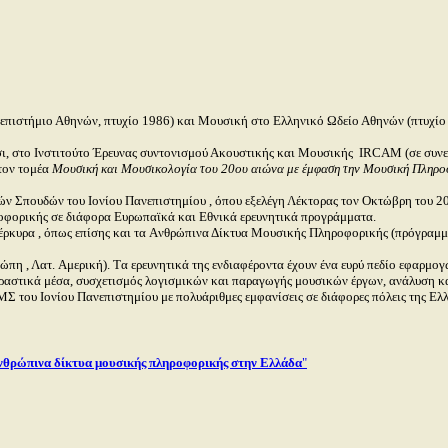
πιστήμιο Αθηνών, πτυχίο 1986) και Μουσική στο Ελληνικό Ωδείο Αθηνών (πτυχίο Α
ι, στο Ινστιτούτο Έρευνας συντονισμού Ακουστικής και Μουσικής
IRCAM
(σε συν
στον τομέα
Μουσική και Μουσικολογία του 20ου αιώνα με έμφαση την Μουσική Πληρο
 Σπουδών του Ιονίου Πανεπιστημίου , όπου εξελέγη Λέκτορας τον Oκτώβρη του 2
ροφορικής σε διάφορα Eυρωπαϊκά και Eθνικά ερευνητικά προγράμματα.
έρκυρα , όπως επίσης και τα Aνθρώπινα Δίκτυα Mουσικής Πληροφορικής (πρόγραμ
ώπη , Λατ. Aμερική). Tα ερευνητικά της ενδιαφέροντα έχουν ένα ευρύ πεδίο εφαρμ
δραστικά μέσα, συσχετισμός λογισμικών και παραγωγής μουσικών έργων, ανάλυση κ
MΣ του Iονίου Πανεπιστημίου με πολυάριθμες εμφανίσεις σε διάφορες πόλεις της Eλ
νθρώπινα δίκτυα μουσικής πληροφορικής στην Ελλάδα
"