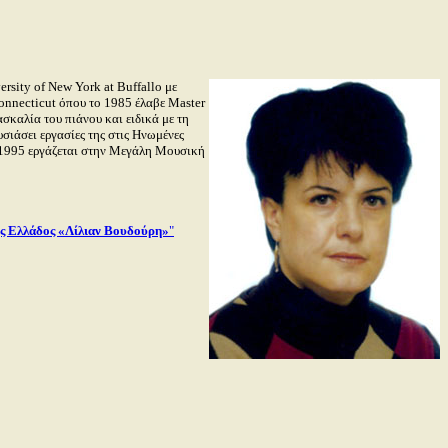
ersity
of
New
York
at
Buffallo
με
onnecticut
όπου το 1985 έλαβε
Master
σκαλία του πιάνου και ειδικά με τη
σιάσει εργασίες της στις Ηνωμένες
1995 εργάζεται στην Μεγάλη Μουσική
ης Ελλάδος «Λίλιαν Βουδούρη»
"