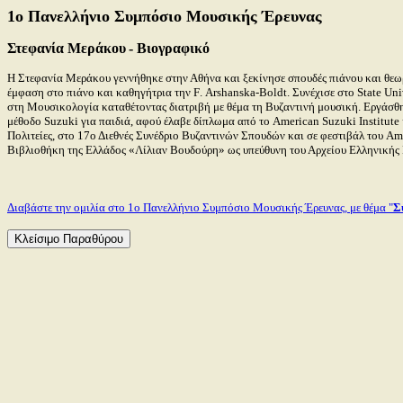
1ο Πανελλήνιο Συμπόσιο Μουσικής Έρευνας
Στεφανία Μεράκου
- Βιογραφικό
Η Στεφανία Μεράκου γεννήθηκε στην Αθήνα και ξεκίνησε σπουδές πιάνου και θεω
έμφαση στο πιάνο και καθηγήτρια την
F
.
Arshanska
-
Boldt
. Συνέχισε στο
State
Uni
στη Μουσικολογία καταθέτοντας διατριβή με θέμα τη Βυζαντινή μουσική. Εργάσθ
μέθοδο
Suzuki
για παιδιά, αφού έλαβε δίπλωμα από το
American
Suzuki
Institute
Πολιτείες, στο 17ο Διεθνές Συνέδριο Βυζαντινών Σπουδών και σε φεστιβάλ του
Am
Βιβλιοθήκη της Ελλάδος «Λίλιαν Βουδούρη» ως υπεύθυνη του Αρχείου Ελληνικής
Διαβάστε την ομιλία στο 1ο Πανελλήνιο Συμπόσιο Μουσικής Έρευνας, με θέμα "
Σ