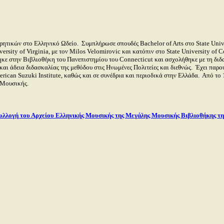
ρητικών στο Ελληνικό Ωδείο.
Συμπλήρωσε σπουδές
Bachelor
of
Arts
στο
State
Univ
versity
of
Virginia
, με τον
Milos
Velomirovic
και κατόπιν στο
State
University
of
C
ηκε στην Βιβλιοθήκη του Πανεπιστημίου του
Connecticut
και ασχολήθηκε με τη διδα
και άδεια διδασκαλίας της μεθόδου στις Ηνωμένες Πολιτείες και διεθνώς.
Έχει παρου
erican
Suzuki
Institute
, καθώς και σε συνέδρια και περιοδικά στην Ελλάδα.
Από το 
 Μουσικής.
υλλογή του Αρχείου Ελληνικής Μουσικής της Μεγάλης Μουσικής Βιβλιοθήκης τ