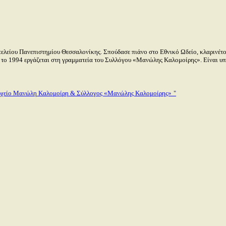
λείου Πανεπιστημίου Θεσσαλονίκης. Σπούδασε πιάνο στο Εθνικό Ωδείο, κλαρινέτο 
πό το 1994 εργάζεται στη γραμματεία του Συλλόγου «Μανώλης Καλομοίρης». Είναι υ
χείο Μανώλη Καλομοίρη & Σύλλογος «Μανώλης Καλομοίρης»
"