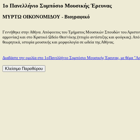
1ο Πανελλήνιο Συμπόσιο Μουσικής Έρευνας
ΜΥΡΤΩ ΟΙΚΟΝΟΜΙΔΟΥ
- Βιογραφικό
Γεννήθηκε στην Αθήνα. Απόφοιτος του Τμήματος Μουσικών Σπουδών του Αριστοτε
αρμονίας) και στο Κρατικό Ωδείο Θεσ/νίκης (πτυχίο αντίστιξης και φούγκας). Α
θεωρητικά, ιστορία μουσικής και μορφολογία σε ωδεία της Αθήνας.
Διαβάστε την ομιλία στο 1οΠανελλήνιο Συμπόσιο Μουσικής Έρευνας, με θέμα "
Αρ