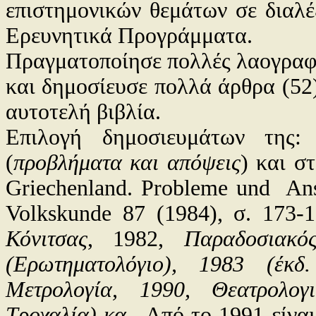
επιστημονικών θεμάτων σε διαλέξ
Ερευνητικά Προγράμματα.
Πραγματοποίησε πολλές λαογραφικ
και δημοσίευσε πολλά άρθρα (52)
αυτοτελή βιβλία.
Επιλογή δημοσιευμάτων της:
Λ
(
προβλήματα και απόψεις
) και σ
Griechenland
.
Probleme und
Ans
Volkskunde 87 (1984),
σ
. 173-
Κόνιτσας
, 1982,
Παραδοσιακό
(Ερωτηματολόγιο), 1983 (έκδ
Μετρολογία, 1990, Θεατρολο
Τροχαλία) κα.
.
Από το 1991 είναι