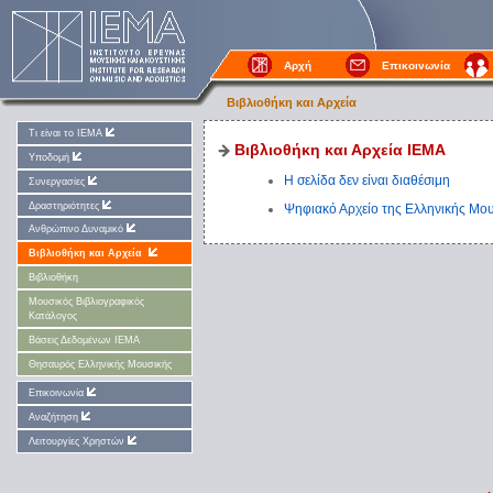
Αρχή
Επικοινωνία
Βιβλιοθήκη και Αρχεία
Τι είναι το ΙΕΜΑ
Βιβλιοθήκη και Αρχεία ΙΕΜΑ
Υποδομή
Η σελίδα δεν είναι διαθέσιμη
Συνεργασίες
Δραστηριότητες
Ψηφιακό Αρχείο της Ελληνικής Μο
Ανθρώπινο Δυναμικό
Βιβλιοθήκη και Αρχεία
Βιβλιοθήκη
Μουσικός Βιβλιογραφικός
Κατάλογος
Βάσεις Δεδομένων ΙΕΜΑ
Θησαυρός Ελληνικής Μουσικής
Επικοινωνία
Αναζήτηση
Λειτουργίες Χρηστών