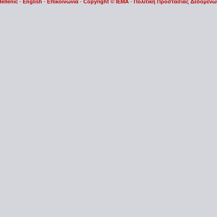
Hellenic
-
English
-
Επικοινωνία
-
Copyright © IEMA
-
Πολιτική Προστασίας Δεδομένω