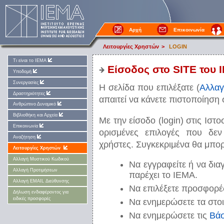
Αρχή
Επικοινωνία
Λειτουργίες Χρηστών
>
LOGIN
Τι είναι το ΙΕΜΑ
Είσοδος στο SITE του 
Υποδομή
Συνεργασίες
Η σελίδα που επιλέξατε (
Αλλαγ
Δραστηριότητες
απαιτεί να κάνετε πιστοποίηση 
Ανθρώπινο Δυναμικό
Βιβλιοθήκη και Αρχεία
Με την είσοδο (login) στις Ιστ
Επικοινωνία
ορισμένες επιλογές που δεν
Αναζήτηση
χρήστες. Συγκεκριμένα θα μπορ
Λειτουργίες Χρηστών
Αλλαγή Μυστικού Κωδικού
Να εγγραφείτε ή να δια
Αλλαγή Προτιμήσεων
παρέχει το ΙΕΜΑ.
Αλλαγή EMAIL Διεύθυνσης
Να επιλέξετε προσφορέ
Δήλωση ενδιαφέροντος για
ειδικές προσφορές
Να ενημερώσετε τα στοι
Να ενημερώσετε τις
Βάσ