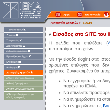
Αρχή
Επικοινωνία
Λειτουργίες Χρηστών
>
LOGIN
Τι είναι το ΙΕΜΑ
Είσοδος στο SITE του 
Υποδομή
Συνεργασίες
Η σελίδα που επιλέξατε (
Λ
Δραστηριότητες
πιστοποίηση στοιχείων.
Ανθρώπινο Δυναμικό
Βιβλιοθήκη και Αρχεία
Με την είσοδο (login) στις Ιστ
Επικοινωνία
ορισμένες επιλογές που δεν
Αναζήτηση
χρήστες. Συγκεκριμένα θα μπορ
Λειτουργίες Χρηστών
Αλλαγή Μυστικού Κωδικού
Να εγγραφείτε ή να δια
Αλλαγή Προτιμήσεων
παρέχει το ΙΕΜΑ.
Αλλαγή EMAIL Διεύθυνσης
Να επιλέξετε προσφορέ
Δήλωση ενδιαφέροντος για
ειδικές προσφορές
Να ενημερώσετε τα στοι
Να ενημερώσετε τις
Βάσ