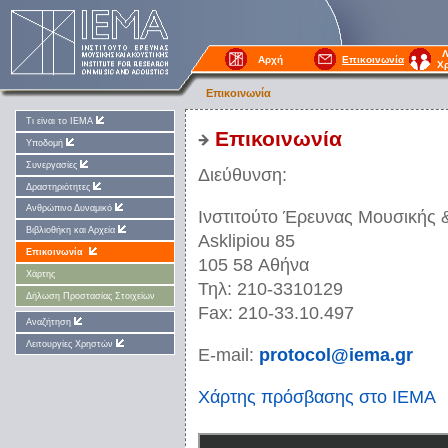
Λ
Αρχή
Επικοινωνία
Χ
Επικοινωνία
Τι είναι το ΙΕΜΑ
Επικοινωνία
Υποδομή
Συνεργασίες
Διεύθυνση:
Δραστηριότητες
Ανθρώπινο Δυναμικό
Ινστιτούτο Έρευνας Μουσικής 
Βιβλιοθήκη και Αρχεία
Asklipiou 85
Επικοινωνία
105 58 Αθήνα
Χάρτης
Τηλ: 210-3310129
Δήλωση Προστασίας Στοιχείων
Fax: 210-33.10.497
Αναζήτηση
Λειτουργίες Χρηστών
E-mail:
protocol@iema.gr
Χάρτης πρόσβασης στο ΙΕΜΑ